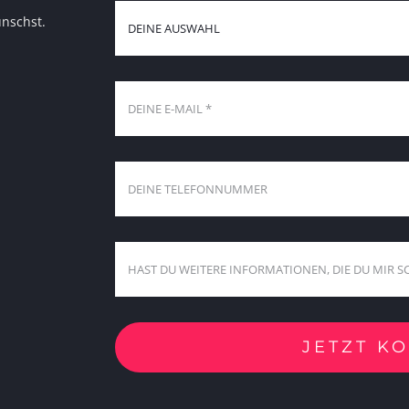
ünschst.
JETZT K